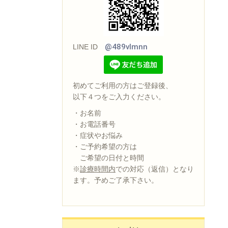
@489vlmnn
LINE ID
初めてご利用の方はご登録後、
以下４つをご入力ください。
・お名前
・お電話番号
・症状やお悩み
・ご予約希望の方は
ご希望の日付と時間
※
診療時間内
での対応（返信）となり
ます。予めご了承下さい。