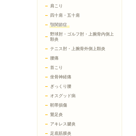
肩こり
四十肩・五十肩
顎関節症
野球肘・ゴルフ肘・上腕骨内側上
顆炎
テニス肘・上腕骨外側上顆炎
腰痛
首こり
坐骨神経痛
ぎっくり腰
オスグッド病
靭帯損傷
鵞足炎
アキレス腱炎
足底筋膜炎