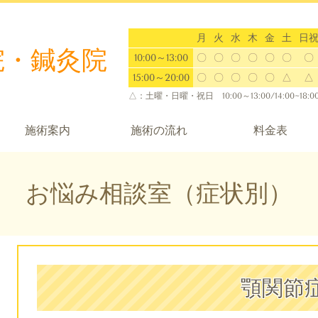
月
火
水
木
金
土
日
院・鍼灸院
10:00～13:00
〇
〇
〇
〇
〇
〇
〇
15:00～20:00
〇
〇
〇
〇
〇
△
△
△：
土曜・日曜・祝日 10:00～13:00/14:00~18:0
施術案内
施術の流れ
料金表
お悩み相談室（症状別）
顎関節