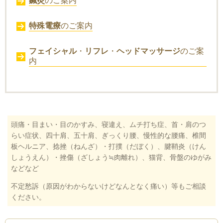
鍼灸
のご案内
特殊電療
のご案内
フェイシャル
・
リフレ
・
ヘッドマッサージ
のご案
内
頭痛・目まい・目のかすみ、寝違え、ムチ打ち症、首・肩のつ
らい症状、四十肩、五十肩、ぎっくり腰、慢性的な腰痛、椎間
板ヘルニア、捻挫（ねんざ）・打撲（だぼく）、腱鞘炎（けん
しょうえん）・挫傷（ざしょう
≒
肉離れ）、猫背、骨盤のゆがみ
などなど
不定愁訴（原因がわからないけどなんとなく痛い）等もご相談
ください。