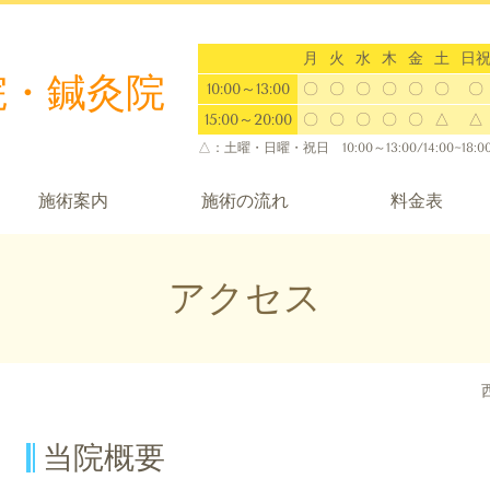
月
火
水
木
金
土
日
院・鍼灸院
10:00～13:00
〇
〇
〇
〇
〇
〇
〇
15:00～20:00
〇
〇
〇
〇
〇
△
△
△：
土曜・日曜・祝日 10:00～13:00/14:00~18:0
施術案内
施術の流れ
料金表
アクセス
当院概要