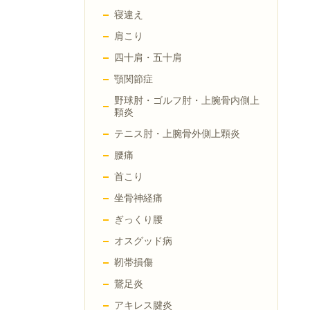
寝違え
肩こり
四十肩・五十肩
顎関節症
野球肘・ゴルフ肘・上腕骨内側上
顆炎
テニス肘・上腕骨外側上顆炎
腰痛
首こり
坐骨神経痛
ぎっくり腰
オスグッド病
靭帯損傷
鵞足炎
アキレス腱炎