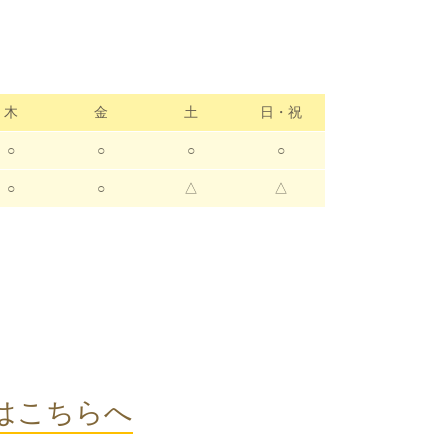
木
金
土
日・祝
○
○
○
○
○
○
△
△
はこちらへ