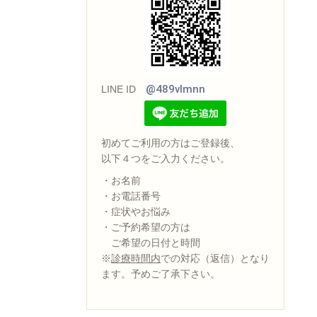
@489vlmnn
LINE ID
初めてご利用の方はご登録後、
以下４つをご入力ください。
・お名前
・お電話番号
・症状やお悩み
・ご予約希望の方は
ご希望の日付と時間
※
診療時間内
での対応（返信）となり
ます。予めご了承下さい。